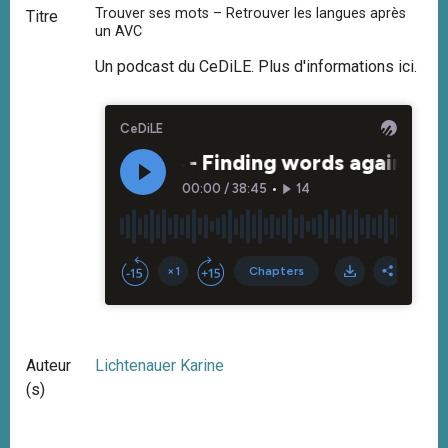
Trouver ses mots – Retrouver les langues après
Titre
i
un AVC
p
Un podcast du CeDiLE. Plus d'informations
ici
.
a
l
Auteur
Lichtenauer Karine
(s)