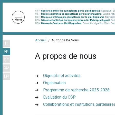
A
l
l
e
r
a
F
u
Accueil
A Propos De Nous
IT
i
c
FR
o
l
A propos de nous
n
DE
d
t
RM
'
e
Objectifs et activités
EN
n
A
Organisation
u
r
p
Programme de recherche 2025-2028
i
r
Evaluation du CSP
a
i
Collaborations et institutions partenaire
n
n
c