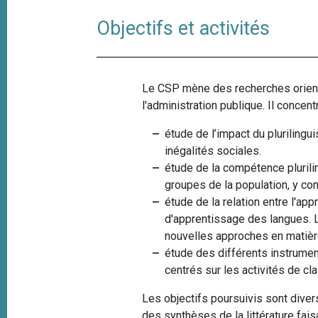
e
i
Objectifs et activités
p
a
l
Le CSP mène des recherches orienté
l'administration publique. Il conce
étude de l’impact du plurilingui
inégalités sociales.
étude de la compétence plurili
groupes de la population, y com
étude de la relation entre l'a
d'apprentissage des langues. L
nouvelles approches en matière
étude des différents instrumen
centrés sur les activités de c
Les objectifs poursuivis sont dive
des synthèses de la littérature fai