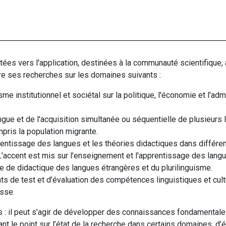
es vers l'application, destinées à la communauté scientifique, 
ntre ses recherches sur les domaines suivants :
sme institutionnel et sociétal sur la politique, l'économie et l'ad
ngue et de l'acquisition simultanée ou séquentielle de plusieurs 
pris la population migrante.
pprentissage des langues et les théories didactiques dans différe
'accent est mis sur l'enseignement et l'apprentissage des langu
 de didactique des langues étrangères et du plurilinguisme.
ts de test et d’évaluation des compétences linguistiques et cultu
lasse.
rs : il peut s’agir de développer des connaissances fondamental
sant le point sur l’état de la recherche dans certains domaines,