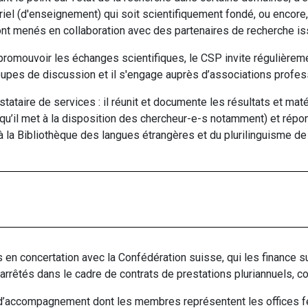
riel (d'enseignement) qui soit scientifiquement fondé, ou encor
ont menés en collaboration avec des partenaires de recherche iss
 promouvoir les échanges scientifiques, le CSP invite régulière
oupes de discussion et il s'engage auprès d’associations profes
ataire de services : il réunit et documente les résultats et maté
qu’il met à la disposition des chercheur-e-s notamment) et répon
 à
la Bibliothèque des langues étrangères et du plurilinguisme de 
 en concertation avec la Confédération suisse, qui les finance sur
rrêtés dans le cadre de contrats de prestations pluriannuels, con
d’accompagnement dont les membres représentent les offices f