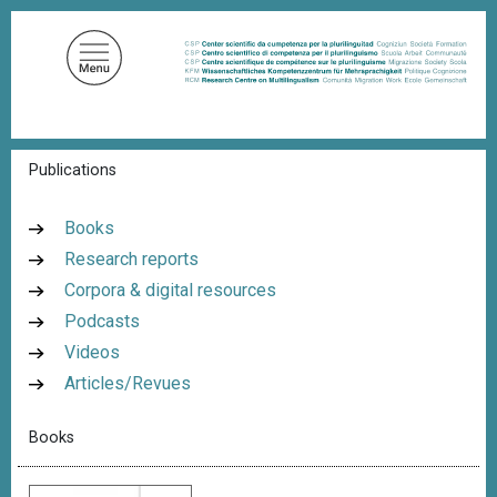
S
k
i
p
t
o
B
Publications
m
r
a
e
a
i
Books
d
n
Research reports
c
c
r
Corpora & digital resources
u
o
m
Podcasts
n
b
Videos
t
Articles/Revues
e
n
Books
t