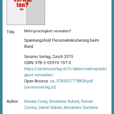
Mehrsprachigkeit verwalten?
Title
Spannungsfeld Personalrekrutierung beim
Bund
Seismo Verlag, Zürich 2015
ISBN: 978-3-03919-197-0
https://seismoverlag.ch/fr/daten/mehrsprachi
gkeit-verwalten/
Open Access:
oa_9783037778838.pdf
(seismoverlag.ch)
Author
Renata Coray
,
Emilienne Kobelt
,
Roman
Zwicky
,
Daniel Kübler
,
Alexandre Duchêne