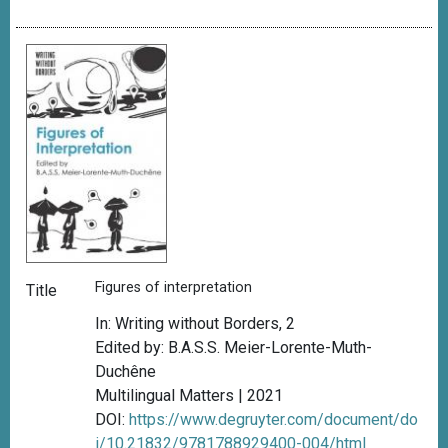
Figures of interpretation
Title
In: Writing without Borders, 2
Edited by: B.A.S.S. Meier-Lorente-Muth-
Duchêne
Multilingual Matters | 2021
DOI:
https://www.degruyter.com/document/do
i/10.21832/9781788929400-004/html