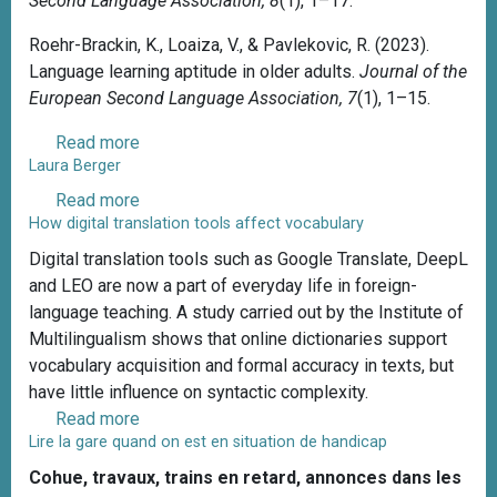
Second Language Association, 8
(1), 1–17.
t
a
Roehr-Brackin, K., Loaiza, V., & Pavlekovic, R. (2023).
i
b
Language learning aptitude in older adults.
Journal of the
s
o
European Second Language Association, 7
(1), 1–15.
c
r
h
a
Read more
a
e
t
Laura Berger
b
S
r
o
Read more
a
c
i
u
How digital translation tools affect vocabulary
b
h
c
t
o
ü
Digital translation tools such as Google Translate, DeepL
e
R
u
l
and LEO are now a part of everyday life in foreign-
s
e
t
e
language teaching. A study carried out by the Institute of
c
n
L
r
Multilingualism shows that online dictionaries support
i
a
a
t
vocabulary acquisition and formal accuracy in texts, but
e
t
u
e
have little influence on syntactic complexity.
n
o
r
x
Read more
a
t
P
a
Lire la gare quand on est en situation de handicap
t
b
i
a
B
e
o
f
Cohue, travaux, trains en retard, annonces dans les
v
e