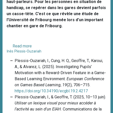
z
u
i
haut-parleurs. Pour les personnes en situation de
l
r
e
t
q
handicap, se repérer dans les gares devient parfois
e
g
i
H
u
un casse-tête. C’est ce que révèle une étude de
k
e
g
o
e
l’Université de Fribourg menée lors d’un important
o
r
e
w
chantier en gare de Fribourg.
v
n
d
i
t
i
c
a
g
Read more
a
t
i
Inès Plessis-Ouzariah
b
s
t
o
Plessis-Ouzariah, I., Cung, H. Q., Geoffre, T., Karoui,
ä
a
u
A., & Alvarez, L. (2025). Investigating Pupils’
c
l
t
Motivation with a Reward-Driven Feature in a Game-
h
t
L
Based Learning Environment.
European Conference
l
r
i
on Games Based Learning
,
19
(2), 706–715.
i
a
r
https://doi.org/10.34190/ecgbl.19.2.4217
c
n
e
Plessis-Ouzariah, I., & Geoffre, T. (2025, 10–13 juin).
h
s
l
Utiliser un lexique visuel pour mieux accéder à
e
l
a
l’activité au sein d’un EIAH.
Communications de la
F
a
g