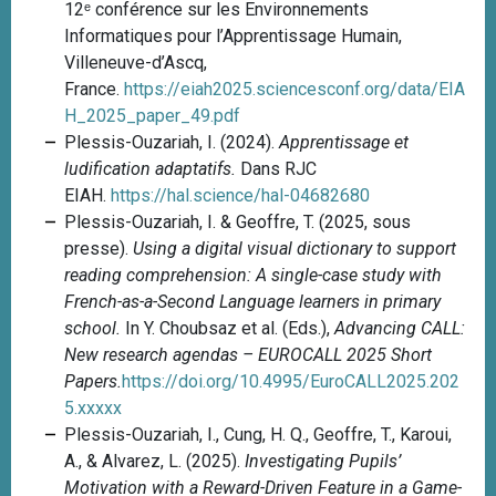
12ᵉ conférence sur les Environnements
r
t
a
Informatiques pour l’Apprentissage Humain,
e
i
r
Villeneuve-d’Ascq,
m
o
e
France.
https://eiah2025.sciencesconf.org/data/EIA
d
n
q
H_2025_paper_49.pdf
s
t
u
Plessis-Ouzariah, I. (2024).
Apprentissage et
p
o
a
ludification adaptatifs.
Dans RJC
r
o
n
EIAH.
https://hal.science/hal-04682680
a
l
d
Plessis-Ouzariah, I. & Geoffre, T. (2025, sous
c
s
o
presse).
Using a digital visual dictionary to support
h
a
n
reading comprehension: A single-case study with
e
f
e
French-as-a-Second Language learners in primary
n
f
s
school.
In Y. Choubsaz et al. (Eds.),
Advancing CALL:
k
e
t
New research agendas – EUROCALL 2025 Short
o
c
e
Papers.
https://doi.org/10.4995/EuroCALL2025.202
m
t
n
5.xxxxx
p
v
s
Plessis-Ouzariah, I., Cung, H. Q., Geoffre, T., Karoui,
e
o
i
A., & Alvarez, L. (2025).
Investigating Pupils’
t
c
t
Motivation with a Reward-Driven Feature in a Game-
e
a