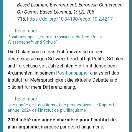
u
Based Learning Environment.
European Conference
n
b
a
On Games Based Learning, 19(2)
, 706-
z
u
t
715.
https://doi.org/10.34190/ecgbl.19.2.4217
e
l
i
n
a
o
Read more
a
r
Positionspapier „Frühfranzösisch-debatten: Politik,
n
b
y
Wissenschaft und Schule“
d
o
e
Die Diskussion um das Frühfranzösisch in der
u
h
deutschsprachigen Schweiz beschäftigt Politik, Schulen
t
a
und Forschung seit Jahrzehnten – oft mit denselben
I
n
Argumenten. In seinem
Positionspapier
analysiert das
n
d
Institut für Mehrsprachigkeit die aktuelle Debatte und
è
i
plädiert für mehr Differenzierung.
s
c
P
Read more
a
a
l
Une année de transitions et de perspectives : le Rapport
b
p
e
annuel 2024 de l’Institut de plurilinguisme
o
s
2024 a été une année charnière pour l’Institut de
u
s
plurilinguisme
, marquée par des changements
t
i