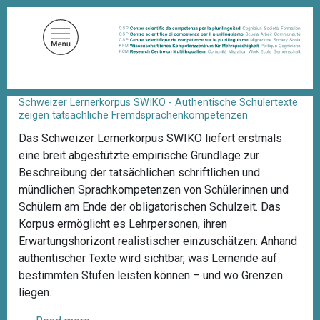
S
k
i
p
t
o
Schweizer Lernerkorpus SWIKO - Authentische Schülertexte
B
m
zeigen tatsächliche Fremdsprachenkompetenzen
r
a
e
Das Schweizer Lernerkorpus SWIKO liefert erstmals
a
i
d
eine breit abgestützte empirische Grundlage zur
n
c
Beschreibung der tatsächlichen schriftlichen und
c
r
mündlichen Sprachkompetenzen von Schülerinnen und
u
o
m
Schülern am Ende der obligatorischen Schulzeit. Das
n
b
Korpus ermöglicht es Lehrpersonen, ihren
t
Erwartungshorizont realistischer einzuschätzen: Anhand
e
authentischer Texte wird sichtbar, was Lernende auf
n
bestimmten Stufen leisten können – und wo Grenzen
t
liegen.