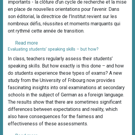
importants - la clôture d’un cycle de recherche et la mise
P
s
en place de nouvelles orientations pour l’avenir. Dans
o
-
son éditorial, la directrice de l’Institut revient sur les
s
O
nombreux défis, réussites et moments marquants qui
i
u
ont rythmé cette année de transition.
t
z
i
a
Read more
a
o
r
Evaluating students’ speaking skills – but how?
b
n
i
o
In class, teachers regularly assess their students’
s
a
u
speaking skills. But how exactly is this done – and how
p
h
t
do students experience these types of exams? A new
a
U
study from the University of Fribourg now provides
p
n
fascinating insights into oral examinations at secondary
i
e
schools in the subject of German as a foreign language.
e
a
The results show that there are sometimes significant
r
n
differences between expectations and reality, which
„
n
also have consequences for the fairness and
F
é
effectiveness of these assessments.
r
e
ü