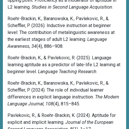
tipping point: Proficiency as a moderator of aptitude in
r
t
L2 learning.
Studies in Second Language Acquisition
.
k
O
o
f
Roehr-Brackin, K., Baranowska, K., Pavlekovic, R., &
r
f
Scheffler, P. (2026). Inductive instruction at beginner
p
r
level: The contribution of metalinguistic awareness at
u
e
the earliest stages of adult L2 learning.
Language
s
d
Awareness, 34
(4), 886–908.
S
'
Roehr-Brackin, K., & Pavlekovic, R. (2025). Language
W
e
learning aptitude as a predictor of late-life L2 learning at
I
m
beginner level.
Language Teaching Research
.
K
p
O
l
Roehr-Brackin, K., Baranowska, K., Pavlekovic, R., &
-
o
Scheffler, P. (2024). The role of individual learner
A
i
differences in explicit language instruction.
The Modern
u
-
Language Journal, 108
(4), 815–845.
t
c
h
o
Pavlekovic, R., & Roehr-Brackin, K. (2024). Aptitude for
e
l
explicit and implicit learning.
Journal of the European
n
l