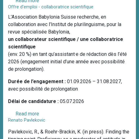
Read more
a
Offre d'emploi - collaboratrice scientifique
b
o
L’Association Babylonia Suisse recherche, en
u
collaboration avec l’Institut de plurilinguisme, pour la
t
revue spécialisée Babylonia,
S
un collaborateur scientifique / une collaboratrice
c
scientifique
h
(env. 20 %) en tant qu’assistant·e de rédaction dès l’été
w
2026 (engagement initial d’une année avec possibilité
e
de prolongation).
i
Durée de l’engagement :
01.09.2026 – 31.08.2027,
z
avec possibilité de prolongation
e
r
Délai de candidature :
05.07.2026
L
e
Read more
a
r
Renato Pavlekovic
b
n
o
Pavlekovic, R., & Roehr-Brackin, K. (in press). Finding the
e
u